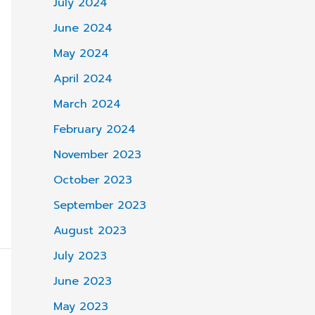
July 2024
June 2024
May 2024
April 2024
March 2024
February 2024
November 2023
October 2023
September 2023
August 2023
July 2023
June 2023
May 2023