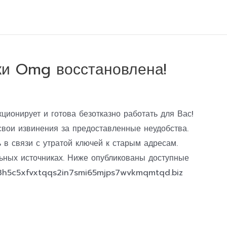
и Omg восстановлена!
ионирует и готова безотказно работать для Вас!
вои извинения за предоставленные неудобства.
в связи с утратой ключей к старым адресам.
ьных источниках. Ниже опубликованы доступные
3h5c5xfvxtqqs2in7smi65mjps7wvkmqmtqd.biz