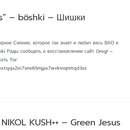
s” – böshki – Шишки
рное Сияние, которое так знает и любит весь ВАО и
shki Рады сообщить о восстановлении сайт Omg! –
ать Tor:
vxtqqs2in7smi65mjps7wvkmqmtqd.biz
NIKOL KUSH++ – Green Jesus