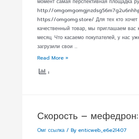
момент самая перспективная площадка рус
http://omgomgomgjnzdsg56m7g2u6nhhp
https://omgomg.store/ Для тех кто хочет
качественный товар, мы приглашаем вас к
месяц. Что касаемо покупателей, у нас у
загрузили свои …
OMG!OMG!
Read More »
–
обновленный
даркмаркет.
Ссылка
Скорость – мефедрон:
Омг ссылка
/ By
enticweb_e6e2l407