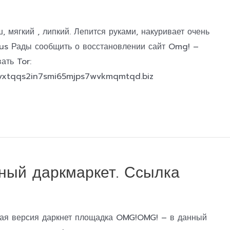
мягкий , липкий. Лепится руками, накуривает очень
sus Рады сообщить о восстановлении сайт Omg! –
ать Tor:
vxtqqs2in7smi65mjps7wvkmqmtqd.biz
ный даркмаркет. Ссылка
ная версия даркнет площадка OMG!OMG! – в данный