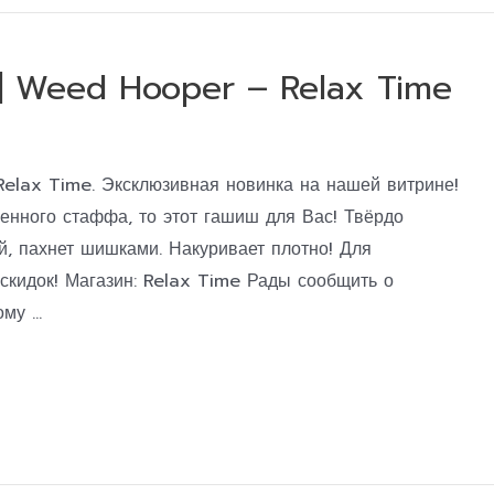
 | Weed Hooper – Relax Time
Relax Time. Эксклюзивная новинка на нашей витрине!
енного стаффа, то этот гашиш для Вас! Твёрдо
й, пахнет шишками. Накуривает плотно! Для
скидок! Магазин: Relax Time Рады сообщить о
ому …