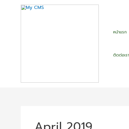
Skip
to
content
หน้าแรก
ติดต่อเร
April 2019