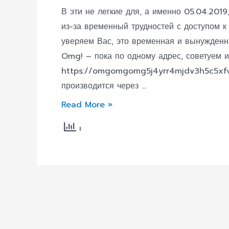
В эти не легкие для, а именно 05.04.2019
из-за временный трудностей с доступом к
уверяем Вас, это временная и вынужденн
Omg! – пока по одному адрес, советуем и
https://omgomgomg5j4yrr4mjdv3h5c5xfv
производится через …
Купить
Read More »
марихуану
(канабис)
–
Telegram
бот