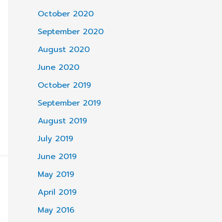
October 2020
September 2020
August 2020
June 2020
October 2019
September 2019
August 2019
July 2019
June 2019
May 2019
April 2019
May 2016