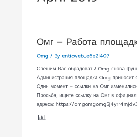
Омг – Работа площадк
Omg
/ By
enticweb_e6e2l407
Спешим Вас обрадовать! Omg снова функц
Администрация площадки Omg приносит с
Один момент – ссылки на Омг изменились 
Просьба, ищите ссылку на Омг в официал
адреса: https://omgomgomg5j4yrr4mjdv