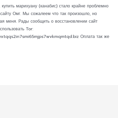
, купить марихуану (канабис) стало крайне проблемно
 сайту Омг. Мы сожалеем что так произошло, но
ая меня. Рады сообщить о восстановлении сайт
спользовать Tor:
xtqqs2in7smi65mjps7wvkmqmtqd.biz Оплата так же