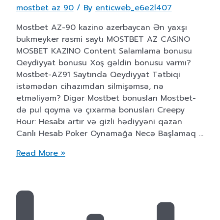
mostbet az 90
/ By
enticweb_e6e2l407
Mostbet AZ-90 kazino azerbaycan Ən yaxşı
bukmeyker rəsmi saytı MOSTBET AZ CASINO
MOSBET KAZINO Content Salamlama bonusu
Qeydiyyat bonusu Xoş gəldin bonusu varmı?
Mostbet-AZ91 Saytında Qeydiyyat Tətbiqi
istəmədən cihazımdan silmişəmsə, nə
etməliyəm? Digər Mostbet bonusları Mostbet-
də pul qoyma və çıxarma bonusları Creepy
Hour: Hesabı artır və gizli hədiyyəni qazan
Canlı Hesab Poker Oynamağa Necə Başlamaq …
Mostbet
Read More »
AZ-
90
kazino
azerbaycan
Ən