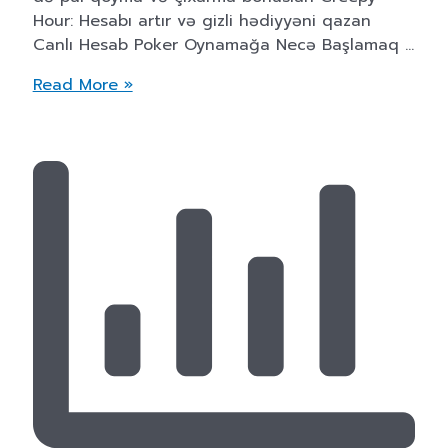
Hour: Hesabı artır və gizli hədiyyəni qazan
Canlı Hesab Poker Oynamağa Necə Başlamaq …
Mostbet
Read More »
AZ-
90
kazino
azerbaycan
Ən
yaxşı
bukmeyker
rəsmi
sayt