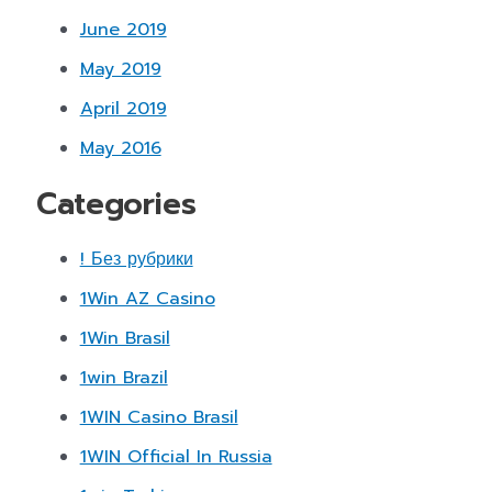
June 2019
May 2019
April 2019
May 2016
Categories
! Без рубрики
1Win AZ Casino
1Win Brasil
1win Brazil
1WIN Casino Brasil
1WIN Official In Russia