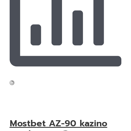
yaxşı
bukmeyker
rəsmi
sayt
Mostbet AZ-90 kazino