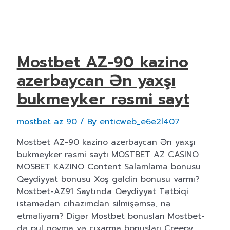
Mostbet AZ-90 kazino
azerbaycan Ən yaxşı
bukmeyker rəsmi sayt
mostbet az 90
/ By
enticweb_e6e2l407
Mostbet AZ-90 kazino azerbaycan Ən yaxşı
bukmeyker rəsmi saytı MOSTBET AZ CASINO
MOSBET KAZINO Content Salamlama bonusu
Qeydiyyat bonusu Xoş gəldin bonusu varmı?
Mostbet-AZ91 Saytında Qeydiyyat Tətbiqi
istəmədən cihazımdan silmişəmsə, nə
etməliyəm? Digər Mostbet bonusları Mostbet-
də pul qoyma və çıxarma bonusları Creepy