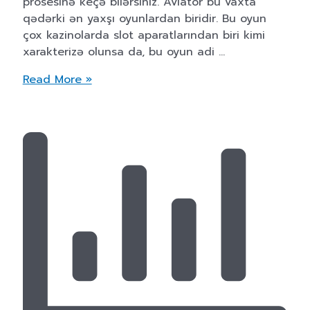
prosesinə keçə bilərsiniz. Aviator bu vaxta
qədərki ən yaxşı oyunlardan biridir. Bu oyun
çox kazinolarda slot aparatlarından biri kimi
xarakterizə olunsa da, bu oyun adi …
Mostbet
Read More »
Aviator
Azərbaycan
Necə
Pul
Qazanmal