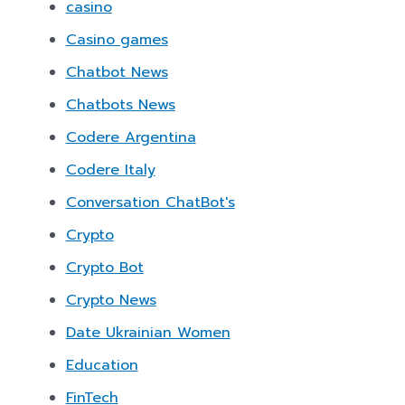
casino
Casino games
Chatbot News
Chatbots News
Codere Argentina
Codere Italy
Conversation ChatBot's
Crypto
Crypto Bot
Crypto News
Date Ukrainian Women
Education
FinTech