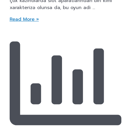
çox kazinolarda slot aparatlarından biri kimi
xarakterizə olunsa da, bu oyun adi …
Mostbet
Read More »
Aviator
Azərbaycan
Necə
Pul
Qazanmal