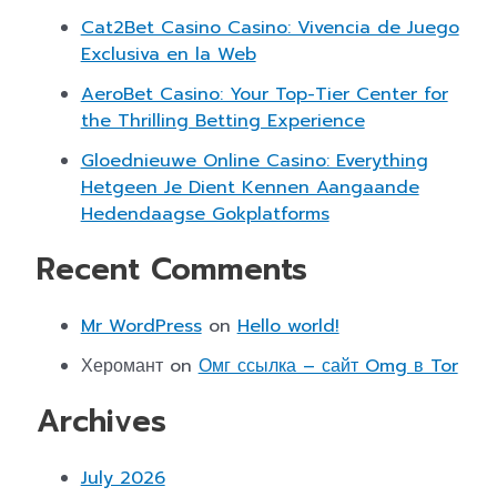
o
Cat2Bet Casino Casino: Vivencia de Juego
r
Exclusiva en la Web
:
AeroBet Casino: Your Top-Tier Center for
the Thrilling Betting Experience
Gloednieuwe Online Casino: Everything
Hetgeen Je Dient Kennen Aangaande
Hedendaagse Gokplatforms
Recent Comments
Mr WordPress
on
Hello world!
Херомант
on
Омг ссылка – сайт Omg в Tor
Archives
July 2026