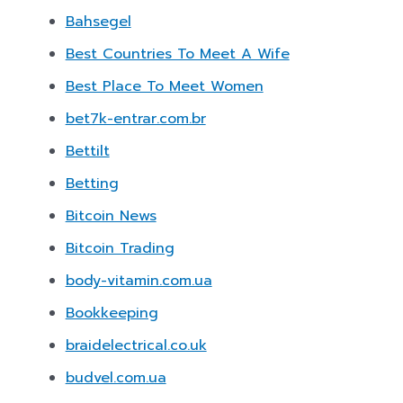
Bahsegel
Best Countries To Meet A Wife
Best Place To Meet Women
bet7k-entrar.com.br
Bettilt
Betting
Bitcoin News
Bitcoin Trading
body-vitamin.com.ua
Bookkeeping
braidelectrical.co.uk
budvel.com.ua