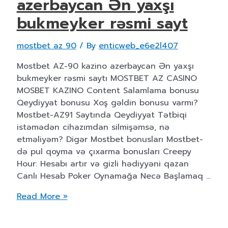
azerbaycan Ən yaxşı
bukmeyker rəsmi sayt
mostbet az 90
/ By
enticweb_e6e2l407
Mostbet AZ-90 kazino azerbaycan Ən yaxşı
bukmeyker rəsmi saytı MOSTBET AZ CASINO
MOSBET KAZINO Content Salamlama bonusu
Qeydiyyat bonusu Xoş gəldin bonusu varmı?
Mostbet-AZ91 Saytında Qeydiyyat Tətbiqi
istəmədən cihazımdan silmişəmsə, nə
etməliyəm? Digər Mostbet bonusları Mostbet-
də pul qoyma və çıxarma bonusları Creepy
Hour: Hesabı artır və gizli hədiyyəni qazan
Canlı Hesab Poker Oynamağa Necə Başlamaq …
Mostbet
Read More »
AZ-
90