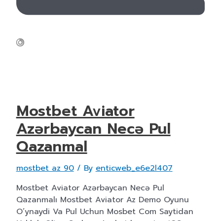
Mostbet Aviator
Azərbaycan Necə Pul
Qazanmal
mostbet az 90
/ By
enticweb_e6e2l407
Mostbet Aviator Azərbaycan Necə Pul
Qazanmalı Mostbet Aviator Az Demo Oyunu
O’ynaydi Va Pul Uchun Mosbet Com Saytidan