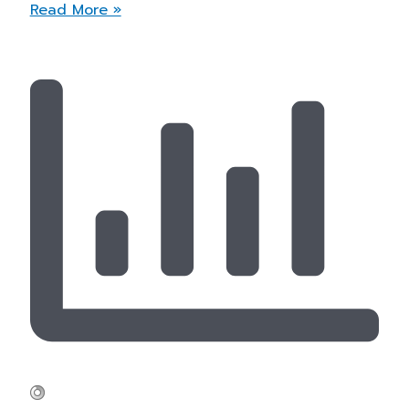
Mostbet
Read More »
AZ-
90
kazino
azerbaycan
Ən
yaxşı
bukmeyker
rəsmi
sayt