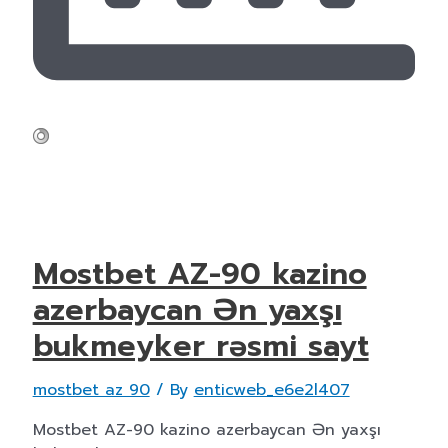
Mostbet AZ-90 kazino
azerbaycan Ən yaxşı
bukmeyker rəsmi sayt
mostbet az 90
/ By
enticweb_e6e2l407
Mostbet AZ-90 kazino azerbaycan Ən yaxşı