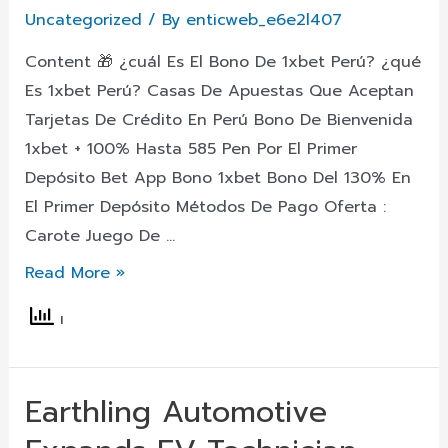
Uncategorized
/ By
enticweb_e6e2l407
Content 🎁 ¿cuál Es El Bono De 1xbet Perú? ¿qué
Es 1xbet Perú? Casas De Apuestas Que Aceptan
Tarjetas De Crédito En Perú Bono De Bienvenida
1xbet + 100% Hasta 585 Pen Por El Primer
Depósito Bet App Bono 1xbet Bono Del 130% En
El Primer Depósito Métodos De Pago Oferta :
Carote Juego De …
Read More »
Earthling Automotive