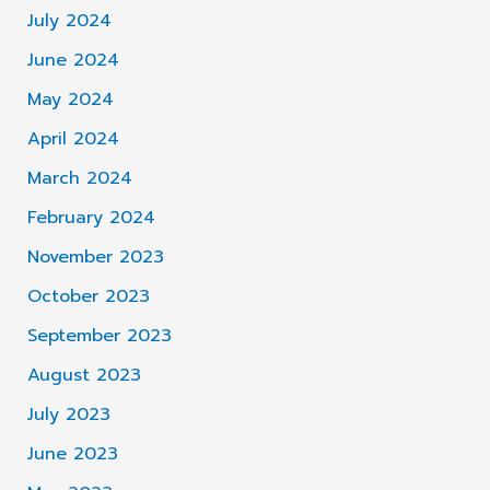
July 2024
June 2024
May 2024
April 2024
March 2024
February 2024
November 2023
October 2023
September 2023
August 2023
July 2023
June 2023