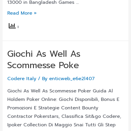
13000 in Bangladesh Games …
1xBet
Read More »
login
registration
in
Bangladesh,
Giochi As Well As
1xBet
Scommesse Poke
account
registration
Codere Italy
/ By
enticweb_e6e2l407
bd
Giochi As Well As Scommesse Poker Guida Al
Holdem Poker Online: Giochi Disponibili, Bonus E
Promozioni E Strategie Content Bounty
Contractor Pokerstars, Classifica Sit&go Codere,
Ipoker Collection Di Maggio Snai Tutti Gli Step