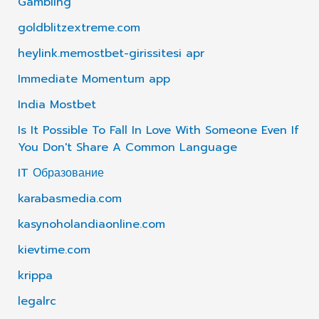
Gambling
goldblitzextreme.com
heylink.memostbet-girissitesi apr
Immediate Momentum app
India Mostbet
Is It Possible To Fall In Love With Someone Even If
You Don't Share A Common Language
IT Образование
karabasmedia.com
kasynoholandiaonline.com
kievtime.com
krippa
legalrc