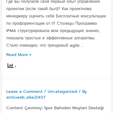
Где вы получили свой первый опыт управления
проектом (если такой был)? Как проектному
менеджеру оценить себя Бесплатные консультации
по профориентации от IT Столицы Программа
IPMA структурировала мои предыдущие знания,
показала простые и эффективные алгоритмы.
Стало очевидно, что трендовый agile …
IT
Read More »
Курсы
Project
Management
Управления
проектами
Leave a Comment
/
Uncategorized
/ By
enticweb_e6e2l407
CAPM
в
Content Çevrimiçi Spor Bahisleri Müşteri Desteği