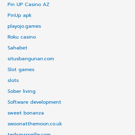
Pin UP Casino AZ
PinUp apk
playojo.games
Roku casino
Sahabet
situsbangunan.com
Slot games
slots
Sober living
Software development
sweet bonanza
swoonatthemoon.co.uk
tedxmarseille.com