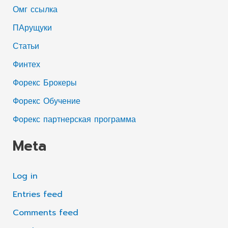
Омг ссылка
ПАрущуки
Статьи
Финтех
Форекс Брокеры
Форекс Обучение
Форекс партнерская программа
Meta
Log in
Entries feed
Comments feed