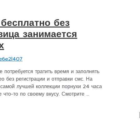
бесплатно без
вица занимается
х
:
e6e2l407
е потребуется тратить время и заполнять
о без регистрации и отправки смс. На
 самой лучшей коллекции порнухи 24 часа
е что-то по своему вкусу. Смотрите …