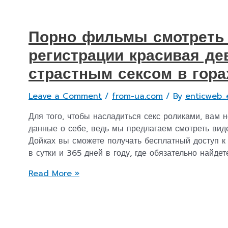
Порно фильмы смотреть 
регистрации красивая де
страстным сексом в гора
Leave a Comment
/
from-ua.com
/ By
enticweb_
Для того, чтобы насладиться секс роликами, вам н
данные о себе, ведь мы предлагаем смотреть виде
Дойках вы сможете получать бесплатный доступ к
в сутки и 365 дней в году, где обязательно найдет
Порно
Read More »
фильмы
смотреть
бесплатно
без