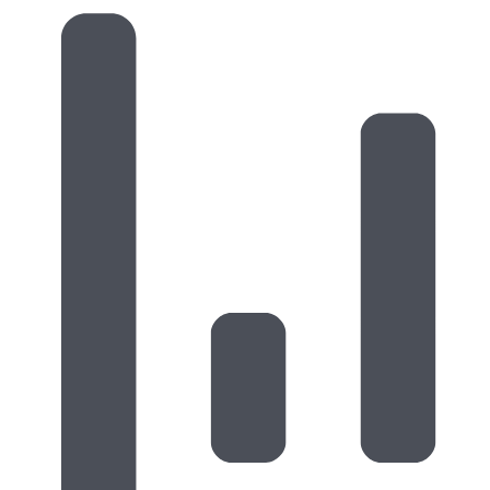
регистрации
красивая
девица
занимается
страстным
сексом
в
горах