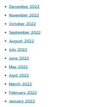
December 2022
November 2022
October 2022
September 2022
August 2022
July 2022
June 2022
May 2022
April 2022
March 2022
February 2022
January 2022