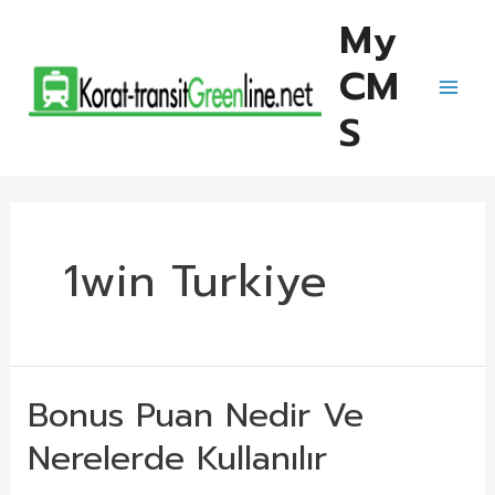
Skip
My
to
CM
content
Mai
S
Men
1win Turkiye
Bonus Puan Nedir Ve
Nerelerde Kullanılır