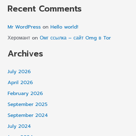
Recent Comments
Mr WordPress
on
Hello world!
Херомант
on
Омг ссылка – сайт Omg в Tor
Archives
July 2026
April 2026
February 2026
September 2025
September 2024
July 2024