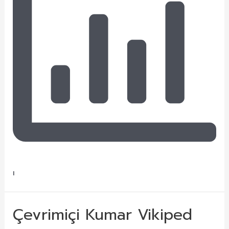
Nerelerde
Kullanılır
Çevrimiçi Kumar Vikiped