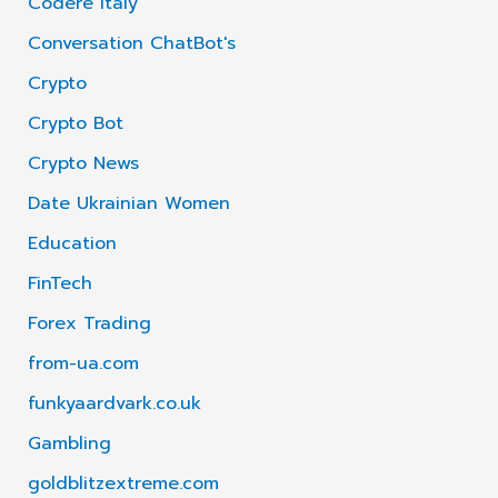
Codere Italy
Conversation ChatBot's
Crypto
Crypto Bot
Crypto News
Date Ukrainian Women
Education
FinTech
Forex Trading
from-ua.com
funkyaardvark.co.uk
Gambling
goldblitzextreme.com