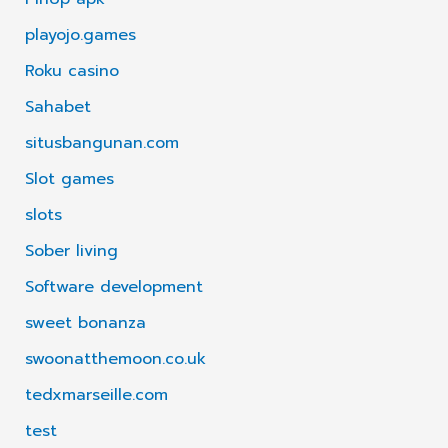
playojo.games
Roku casino
Sahabet
situsbangunan.com
Slot games
slots
Sober living
Software development
sweet bonanza
swoonatthemoon.co.uk
tedxmarseille.com
test