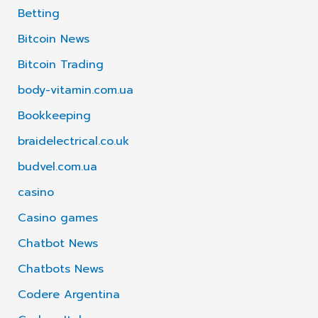
Betting
Bitcoin News
Bitcoin Trading
body-vitamin.com.ua
Bookkeeping
braidelectrical.co.uk
budvel.com.ua
casino
Casino games
Chatbot News
Chatbots News
Codere Argentina