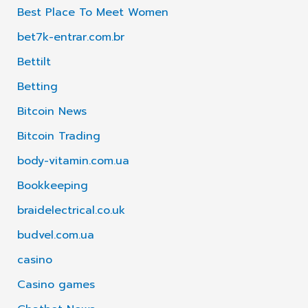
Best Place To Meet Women
bet7k-entrar.com.br
Bettilt
Betting
Bitcoin News
Bitcoin Trading
body-vitamin.com.ua
Bookkeeping
braidelectrical.co.uk
budvel.com.ua
casino
Casino games