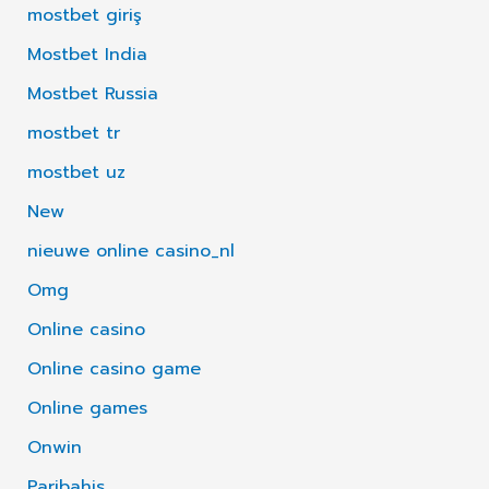
mostbet giriş
Mostbet India
Mostbet Russia
mostbet tr
mostbet uz
New
nieuwe online casino_nl
Omg
Online casino
Online casino game
Online games
Onwin
Paribahis