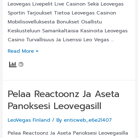
Leovegas Livepelit Live Casinon Sekä Leovegas
Sportin Tarjoukset Tietoa Leovegas Casinon
Mobiilisovelluksesta Bonukset Osallistu
Keskusteluun Samankaltaisia Kasinoita Leovegas
Casino Turvallisuus Ja Lisenssi Leo Vegas …
On
Read More »
Line
Casino
Paras
Nettikasino
Pelaa Reactoonz Ja Aseta
&
Panoksesi Leovegasill
Kasinopelit
Netiss
LeoVegas Finland
/ By
enticweb_e6e2l407
Pelaa Reactoonz Ja Aseta Panoksesi Leovegasilla