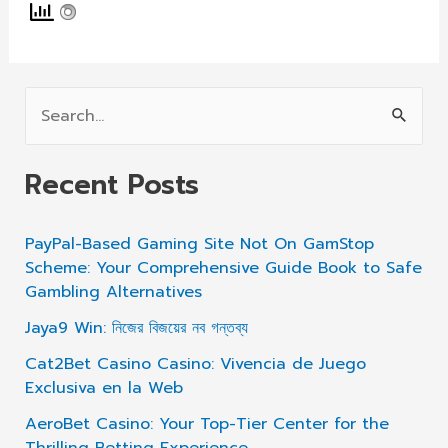
S
e
a
Recent Posts
r
c
PayPal-Based Gaming Site Not On GamStop
h
Scheme: Your Comprehensive Guide Book to Safe
Gambling Alternatives
f
o
Jaya9 Win: নিজের বিজয়ের নব গন্তব্য
r
Cat2Bet Casino Casino: Vivencia de Juego
Exclusiva en la Web
:
AeroBet Casino: Your Top-Tier Center for the