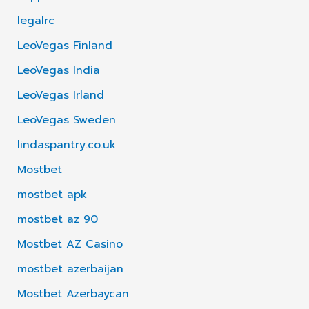
legalrc
LeoVegas Finland
LeoVegas India
LeoVegas Irland
LeoVegas Sweden
lindaspantry.co.uk
Mostbet
mostbet apk
mostbet az 90
Mostbet AZ Casino
mostbet azerbaijan
Mostbet Azerbaycan