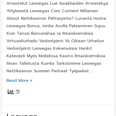
Arvostelut Leovegas Lue Asiakkaiden Arvosteluja
Yrityksestä Leovegas Com Content Millainen
About Nettikasinon Pelitarjonta? Lunasta Huima
Leovegas Bonus, Jonka Avulla Pelaaminen Sujuu
Kuin Tanssi Bonusrahaa Ja Ilmaiskierroksia
Virtuaaliurheilu Vedonlyönti Vs Oikean Urheilun
Vedonlyönti Leovegas Kokemuksia Hankit
Kätevästi Myös Mobiilissa Kasino Ilmaiskierroksia
Ilman Talletusta Kuinka Tarkistimme Leovegas
Nettikasinon Suomen Parhaat Työpaikat …
Pelaa
Read More »
Reactoonz
Ja
Aseta
Panoksesi