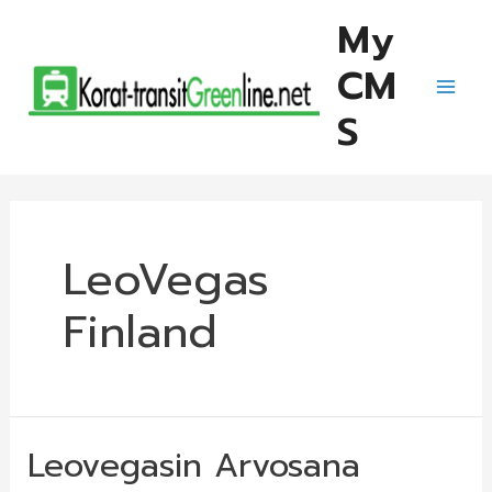
Skip
My
to
CM
content
Mai
S
Men
LeoVegas
Finland
Leovegasin Arvosana