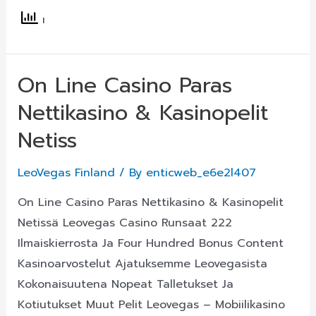
Arvosana
Leovegas
Kokemuksi
On Line Casino Paras
Nettikasino & Kasinopelit
Netiss
LeoVegas Finland
/ By
enticweb_e6e2l407
On Line Casino Paras Nettikasino & Kasinopelit
Netissä Leovegas Casino Runsaat 222
Ilmaiskierrosta Ja Four Hundred Bonus Content
Kasinoarvostelut Ajatuksemme Leovegasista
Kokonaisuutena Nopeat Talletukset Ja
Kotiutukset Muut Pelit Leovegas – Mobiilikasino