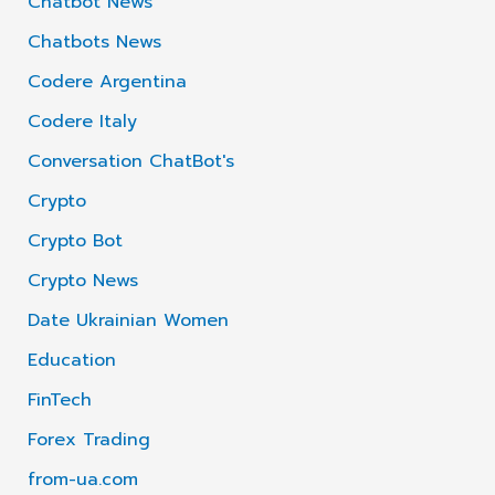
Chatbot News
Chatbots News
Codere Argentina
Codere Italy
Conversation ChatBot's
Crypto
Crypto Bot
Crypto News
Date Ukrainian Women
Education
FinTech
Forex Trading
from-ua.com