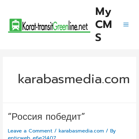
Skip
My
to
CM
content
Mai
S
Men
karabasmedia.com
“Россия победит”
Leave a Comment
/
karabasmedia.com
/ By
enticweb_e6e2l407