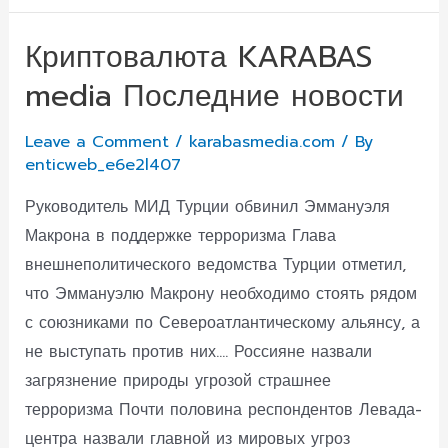
Криптовалюта KARABAS
media Последние новости
Leave a Comment
/
karabasmedia.com
/ By
enticweb_e6e2l407
Руководитель МИД Турции обвинил Эммануэля
Макрона в поддержке терроризма Глава
внешнеполитического ведомства Турции отметил,
что Эммануэлю Макрону необходимо стоять рядом
с союзниками по Североатлантическому альянсу, а
не выступать против них…. Россияне назвали
загрязнение природы угрозой страшнее
терроризма Почти половина респондентов Левада-
центра назвали главной из мировых угроз