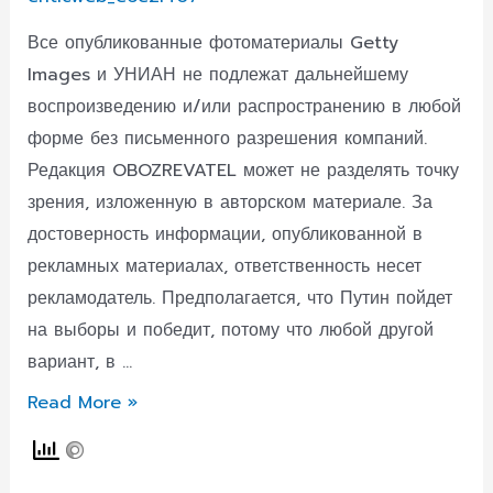
Все опубликованные фотоматериалы Getty
Images и УНИАН не подлежат дальнейшему
воспроизведению и/или распространению в любой
форме без письменного разрешения компаний.
Редакция OBOZREVATEL может не разделять точку
зрения, изложенную в авторском материале. За
достоверность информации, опубликованной в
рекламных материалах, ответственность несет
рекламодатель. Предполагается, что Путин пойдет
на выборы и победит, потому что любой другой
вариант, в …
“Россия
Read More »
победит”