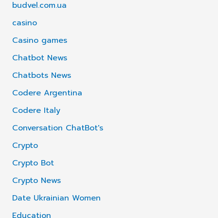
budvel.com.ua
casino
Casino games
Chatbot News
Chatbots News
Codere Argentina
Codere Italy
Conversation ChatBot's
Crypto
Crypto Bot
Crypto News
Date Ukrainian Women
Education