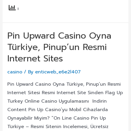
Up
Casino
Brasil:
Análise,
Pin Upward Casino Oyna
Bônus,
Türkiye, Pinup’un Resmi
Apostas
E
Internet Sites
Também!
2024
casino
/ By
enticweb_e6e2l407
Pin Upward Casino Oyna Türkiye, Pinup’un Resmi
Internet Sitesi Resmi Internet Site Sinden Flag Up
Turkey Online Casino Uygulamasını ️ Indirin
Content Pin Up Casino’yu Mobil Cihazlarda
Oynayabilir Miyim? “On Line Casino Pin Up
Türkiye – Resmi Sitenin Incelemesi, Ücretsiz