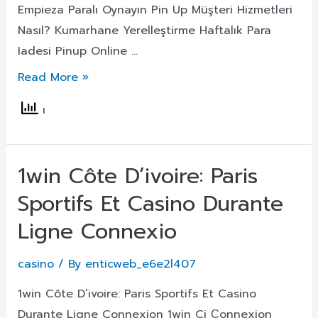
Empieza Paralı Oynayın Pin Up Müşteri Hizmetleri
Nasıl? Kumarhane Yerelleştirme Haftalık Para
Iadesi Pinup Online …
Pin
Read More »
Upward
Casino
Oyna
Türkiye,
1win Côte D’ivoire: Paris
Pinup’un
Sportifs Et Casino Durante
Resmi
Internet
Ligne Connexio
Sites
casino
/ By
enticweb_e6e2l407
1win Côte D’ivoire: Paris Sportifs Et Casino
Durante Ligne Connexion 1win Ci Сonnexion