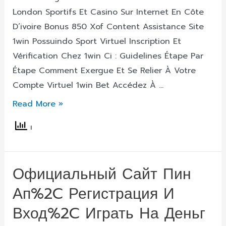
London Sportifs Et Casino Sur Internet En Côte
D’ivoire Bonus 850 Xof Content Assistance Site
1win Possuindo Sport Virtuel Inscription Et
Vérification Chez 1win Ci : Guidelines Étape Par
Étape Comment Exergue Et Se Relier À Votre
Compte Virtuel 1win Bet Accédez À …
1win
Read More »
Côte
D’ivoire:
Paris
Sportifs
Официальный Сайт Пин
Et
Ап%2C Регистрация И
Casino
Durante
Вход%2C Играть На Деньг
Ligne