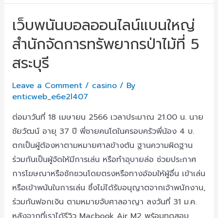
Регистрация
เว็บพนันบอลออนไลน์แบนใหญ่
И
สำนักจัดการทรัพยากรป่าไม้ที่ 5
Вход%2C
Играть
สระบุรี
На
Деньг
Leave a Comment
/
casino
/ By
enticweb_e6e2l407
ต่อมาวันที่ 18 เมษายน 2566 เวลาประมาณ 21.00 น. นาย
ชัยวัฒน์ อายุ 37 ปี พี่ชายคนโตในครอบครัวพี่น้อง 4 บ.
ตกเป็นผู้ต้องหาตามหมายศาลข้างต้น ฐานความผิดฐาน
ร่วมกันเป็นผู้จัดให้มีการเล่น หรือทำอุบายล่อ ช่วยประกาศ
การโฆษณาหรือชักชวนโดยตรงหรือทางอ้อมให้ผู้อื่น เข้าเล่น
หรือเข้าพนันในการเล่น ซึ่งไม่ได้รับอนุญาตจากเจ้าพนักงาน,
ร่วมกันฟอกเงิน ตามหมายจับศาลอาญา ลงวันที่ 31 ม.ค.
หลังจากที่เราได้รีวิว Macbook Air M2 พร้อมทดสอบ