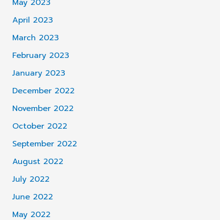
May 2023
April 2023
March 2023
February 2023
January 2023
December 2022
November 2022
October 2022
September 2022
August 2022
July 2022
June 2022
May 2022