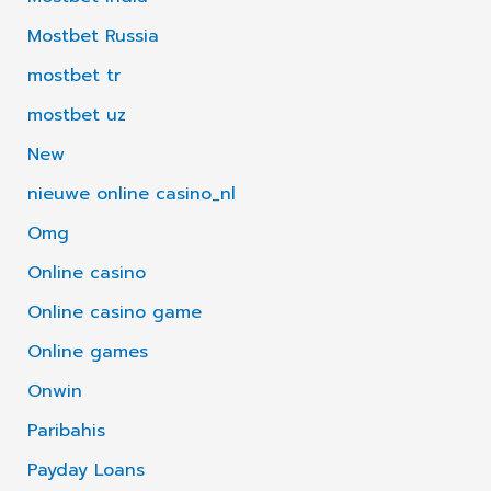
Mostbet Russia
mostbet tr
mostbet uz
New
nieuwe online casino_nl
Omg
Online casino
Online casino game
Online games
Onwin
Paribahis
Payday Loans