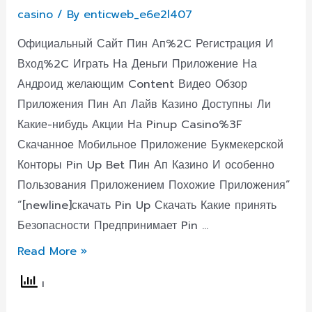
Connexio
casino
/ By
enticweb_e6e2l407
Официальный Сайт Пин Ап%2C Регистрация И
Вход%2C Играть На Деньги Приложение На
Андроид желающим Content Видео Обзор
Приложения Пин Ап Лайв Казино Доступны Ли
Какие-нибудь Акции На Pinup Casino%3F
Скачанное Мобильное Приложение Букмекерской
Конторы Pin Up Bet Пин Ап Казино И особенно
Пользования Приложением Похожие Приложения”
“[newline]скачать Pin Up Скачать Какие принять
Безопасности Предпринимает Pin …
Официальный
Read More »
Сайт
Пин
Ап%2C