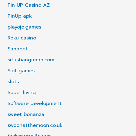
Pin UP Casino AZ
PinUp apk
playojo.games
Roku casino
Sahabet
situsbangunan.com
Slot games
slots
Sober living
Software development
sweet bonanza
swoonatthemoon.co.uk