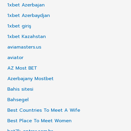
1xbet Azerbajan
1xbet Azerbaydjan
1xbet giriş
1xbet Kazahstan
aviamasters.us
aviator
AZ Most BET
Azerbajany Mostbet
Bahis sitesi
Bahsegel
Best Countries To Meet A Wife
Best Place To Meet Women