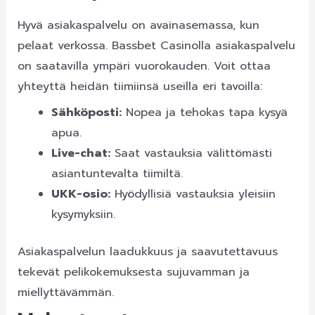
Hyvä asiakaspalvelu on avainasemassa, kun
pelaat verkossa. Bassbet Casinolla asiakaspalvelu
on saatavilla ympäri vuorokauden. Voit ottaa
yhteyttä heidän tiimiinsä useilla eri tavoilla:
Sähköposti:
Nopea ja tehokas tapa kysyä
apua.
Live-chat:
Saat vastauksia välittömästi
asiantuntevalta tiimiltä.
UKK-osio:
Hyödyllisiä vastauksia yleisiin
kysymyksiin.
Asiakaspalvelun laadukkuus ja saavutettavuus
tekevät pelikokemuksesta sujuvamman ja
miellyttävämmän.