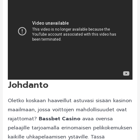
Johdanto
Oletko koskaan haaveillut astuvasi sisään kasinon
maailmaan, jossa voittojen mahdollisuudet ovat
rajattomat?
Bassbet Casino
avaa ovensa
pelaajille tarjoamalla erinomaisen pelikokemuksen
kaikille uhkapelaamisen ystäville. Tässä