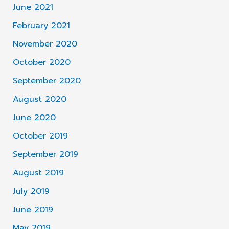
June 2021
February 2021
November 2020
October 2020
September 2020
August 2020
June 2020
October 2019
September 2019
August 2019
July 2019
June 2019
May 2019