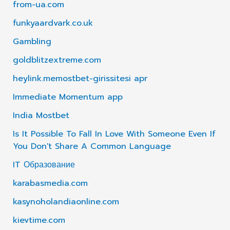
from-ua.com
funkyaardvark.co.uk
Gambling
goldblitzextreme.com
heylink.memostbet-girissitesi apr
Immediate Momentum app
India Mostbet
Is It Possible To Fall In Love With Someone Even If
You Don't Share A Common Language
IT Образование
karabasmedia.com
kasynoholandiaonline.com
kievtime.com