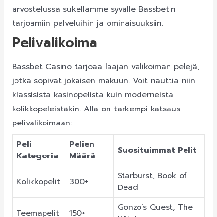
arvostelussa sukellamme syvälle Bassbetin
tarjoamiin palveluihin ja ominaisuuksiin.
Pelivalikoima
Bassbet Casino tarjoaa laajan valikoiman pelejä,
jotka sopivat jokaisen makuun. Voit nauttia niin
klassisista kasinopelistä kuin moderneista
kolikkopeleistäkin. Alla on tarkempi katsaus
pelivalikoimaan:
Peli
Pelien
Suosituimmat Pelit
Kategoria
Määrä
Starburst, Book of
Kolikkopelit
300+
Dead
Gonzo’s Quest, The
Teemapelit
150+