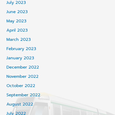
July 2023
June 2023
May 2023
April 2023
March 2023
February 2023
January 2023
December 2022
November 2022
October 2022
September 2022
August 2022
July 2022