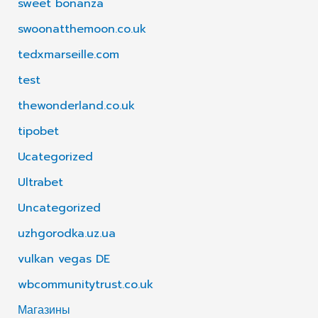
sweet bonanza
swoonatthemoon.co.uk
tedxmarseille.com
test
thewonderland.co.uk
tipobet
Ucategorized
Ultrabet
Uncategorized
uzhgorodka.uz.ua
vulkan vegas DE
wbcommunitytrust.co.uk
Магазины