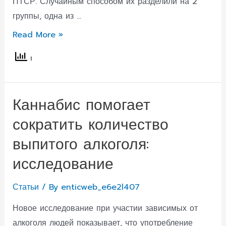
ПТСР. Случайным способом их разделили на 2
группы, одна из …
Кетамин
Read More »
может
лечить
посттравматическое
стрессовое
Каннабис помогает
расстройство:
сократить количество
исследование
выпитого алкоголя:
исследование
Статьи
/ By
enticweb_e6e2l407
Новое исследование при участии зависимых от
алкоголя людей показывает, что употребление