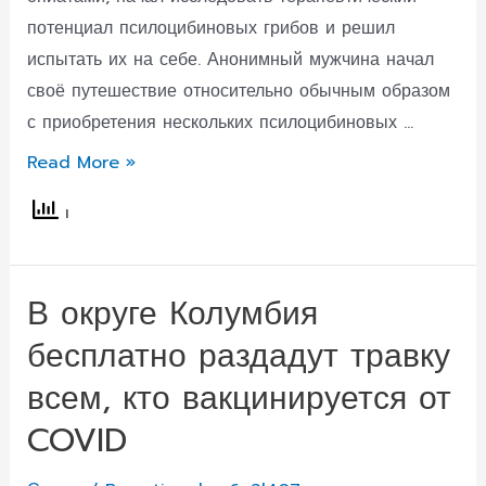
потенциал псилоцибиновых грибов и решил
испытать их на себе. Анонимный мужчина начал
своё путешествие относительно обычным образом
с приобретения нескольких псилоцибиновых …
Мужчина
Read More »
ввёл
псилоцибин
внутривенно
и
В округе Колумбия
чуть
бесплатно раздадут травку
не
умер,
всем, кто вакцинируется от
когда
COVID
грибы
начали