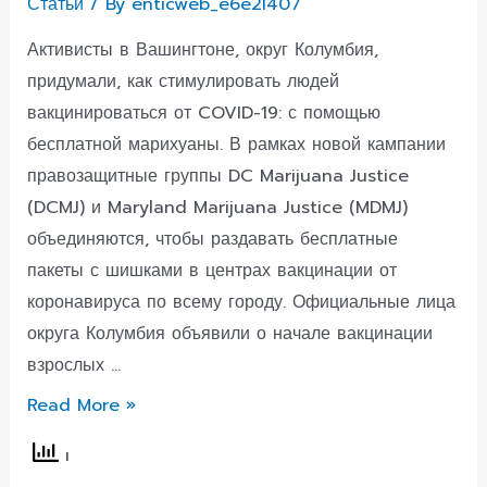
Статьи
/ By
enticweb_e6e2l407
расти
Активисты в Вашингтоне, округ Колумбия,
внутри
придумали, как стимулировать людей
него
вакцинироваться от COVID-19: с помощью
бесплатной марихуаны. В рамках новой кампании
правозащитные группы DC Marijuana Justice
(DCMJ) и Maryland Marijuana Justice (MDMJ)
объединяются, чтобы раздавать бесплатные
пакеты с шишками в центрах вакцинации от
коронавируса по всему городу. Официальные лица
округа Колумбия объявили о начале вакцинации
взрослых …
В
Read More »
округе
Колумбия