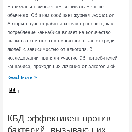
марихуаны помогает им выпивать меньше
обычного. Об этом сообщает журнал Addiction.
Авторы научной работы хотели проверить, как
потребление каннабиса влияет на количество
выпитого спиртного и вероятность запоя среди
людей с зависимостью от алкоголя. В
исследовании приняли участие 96 потребителей
каннабиса, проходящих лечение от алкогольной …
Каннабис
Read More »
помогает
сократить
количество
выпитого
КБД эффективен против
алкоголя:
бактерий, вызывающих
исследование