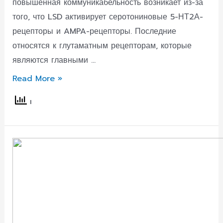
повышенная коммуникабельность возникает из-за
того, что LSD активирует серотониновые 5-НТ2А-
рецепторы и AMPA-рецепторы. Последние
относятся к глутаматным рецепторам, которые
являются главными …
Учёные
Read More »
обнаружили,
что
ЛСД
может
быть
полезной
терапией
для
людей
с