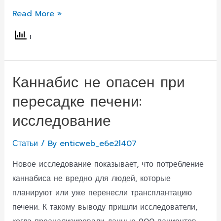
КБД
Read More »
эффективен
против
бактерий,
вызывающих
Каннабис не опасен при
менингит
пересадке печени:
и
гонорею
исследование
Статьи
/ By
enticweb_e6e2l407
Новое исследование показывает, что потребление
каннабиса не вредно для людей, которые
планируют или уже перенесли трансплантацию
печени. К такому выводу пришли исследователи,