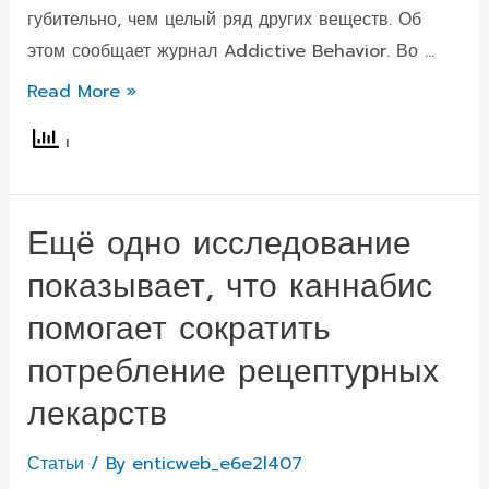
губительно, чем целый ряд других веществ. Об
этом сообщает журнал Addictive Behavior. Во …
Большинство
Read More »
американцев
считают
каннабис
менее
Ещё одно исследование
вредным,
показывает, что каннабис
чем
алкоголь:
помогает сократить
опрос
потребление рецептурных
лекарств
Статьи
/ By
enticweb_e6e2l407