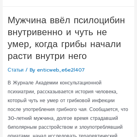
показывает,
что
Мужчина ввёл псилоцибин
каннабис
внутривенно и чуть не
помогает
сократить
умер, когда грибы начали
потребление
расти внутри него
рецептурных
лекарств
Статьи
/ By
enticweb_e6e2l407
В Журнале Академии консультационной
психиатрии, рассказывается история человека,
который чуть не умер от грибковой инфекции
после употребления грибного чая. Сообщается, что
30-летний мужчина, долгое время страдавший
биполярным расстройством и злоупотреблявший
опиатами, начал исследовать терапевтический