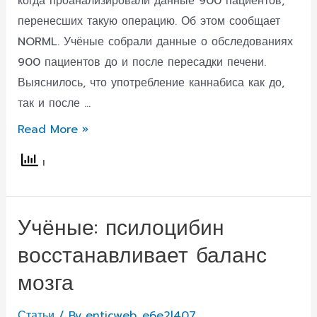
когда проанализировали данные 900 пациентов,
перенесших такую операцию. Об этом сообщает
NORML. Учёные собрали данные о обследованиях
900 пациентов до и после пересадки печени.
Выяснилось, что употребление каннабиса как до,
так и после …
Каннабис
Read More »
не
опасен
при
пересадке
Учёные: псилоцибин
печени:
восстанавливает баланс
исследование
мозга
Статьи
/ By
enticweb_e6e2l407