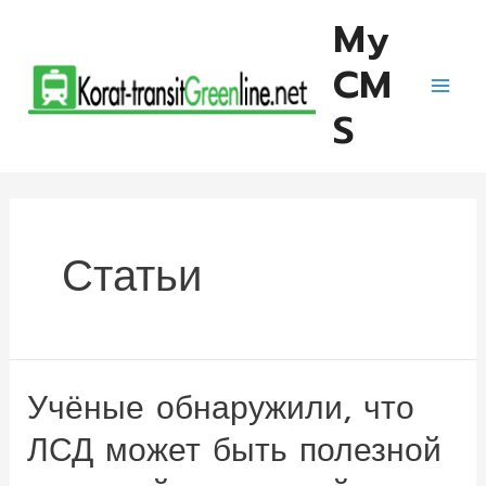
Skip
My
to
CM
content
Mai
S
Men
Статьи
Учёные обнаружили, что
ЛСД может быть полезной