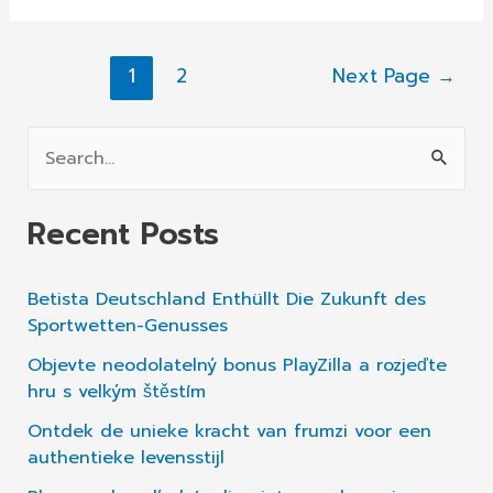
бесплатно
раздадут
Posts
1
2
Next Page
→
травку
pagination
всем,
кто
S
вакцинируется
e
от
a
Recent Posts
COVID
r
c
Betista Deutschland Enthüllt Die Zukunft des
h
Sportwetten-Genusses
f
Objevte neodolatelný bonus PlayZilla a rozjeďte
o
hru s velkým štěstím
r
Ontdek de unieke kracht van frumzi voor een
authentieke levensstijl
: