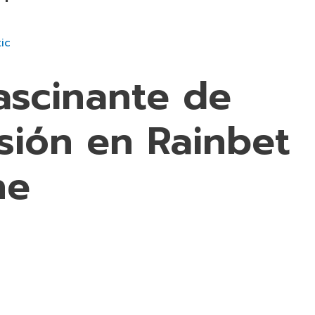
ic
ascinante de
rsión en Rainbet
ne