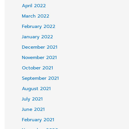
April 2022
March 2022
February 2022
January 2022
December 2021
November 2021
October 2021
September 2021
August 2021
July 2021
June 2021
February 2021