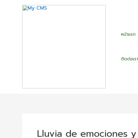
Skip
to
content
หน้าแรก
ติดต่อเร
Lluvia de emociones y