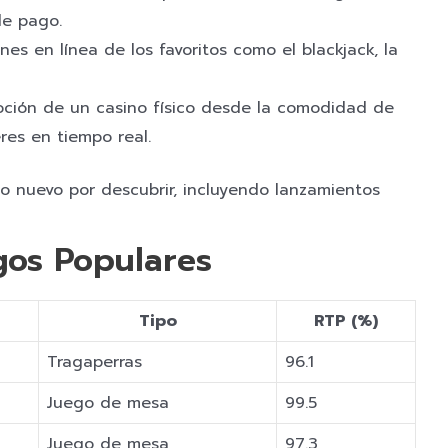
de pago.
ones en línea de los favoritos como el blackjack, la
oción de un casino físico desde la comodidad de
res en tiempo real.
o nuevo por descubrir, incluyendo lanzamientos
gos Populares
Tipo
RTP (%)
Tragaperras
96.1
Juego de mesa
99.5
Juego de mesa
97.3