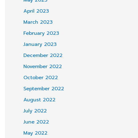
April 2023
March 2023
February 2023
January 2023
December 2022
November 2022
October 2022
September 2022
August 2022
July 2022
June 2022
May 2022