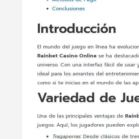
Conclusiones
Introducción
El mundo del juego en línea ha evoluci
Rainbet Casino Online
se ha destacado 
universo. Con una interfaz fácil de usa
ideal para los amantes del entretenimie
como si te inicias en el mundo de las ap
Variedad de Ju
Una de las principales ventajas de
Rain
juegos. Aquí, los jugadores pueden exp
Tragaperras
: Desde clásicos de tr