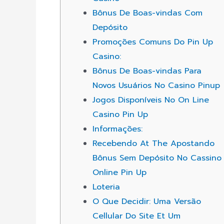
Bônus De Boas-vindas Com
Depósito
Promoções Comuns Do Pin Up
Casino:
Bônus De Boas-vindas Para
Novos Usuários No Casino Pinup
Jogos Disponíveis No On Line
Casino Pin Up
Informações:
Recebendo At The Apostando
Bônus Sem Depósito No Cassino
Online Pin Up
Loteria
O Que Decidir: Uma Versão
Cellular Do Site Et Um