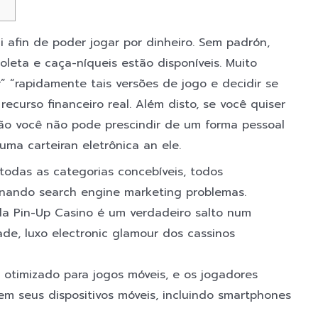
i afin de poder jogar por dinheiro. Sem padrón,
eta e caça-níqueis estão disponíveis. Muito
” “rapidamente tais versões de jogo e decidir se
recurso financeiro real. Além disto, se você quiser
tão você não pode prescindir de um forma pessoal
uma carteiran eletrônica an ele.
todas as categorias concebíveis, todos
onando search engine marketing problemas.
 da Pin-Up Casino é um verdadeiro salto num
ade, luxo electronic glamour dos cassinos
e otimizado para jogos móveis, e os jogadores
m seus dispositivos móveis, incluindo smartphones