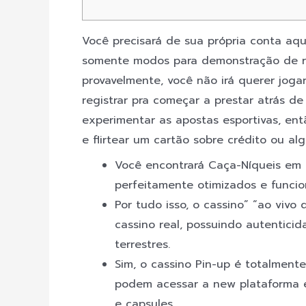
Você precisará de sua própria conta aqu
somente modos para demonstração de rol
provavelmente, você não irá querer jogar
registrar pra começar a prestar atrás de 
experimentar as apostas esportivas, en
e flirtear um cartão sobre crédito ou alg
Você encontrará Caça-Níqueis em 
perfeitamente otimizados e funci
Por tudo isso, o cassino” “ao vivo
cassino real, possuindo autenticid
terrestres.
Sim, o cassino Pin-up é totalment
podem acessar a new plataforma e
e capsules.