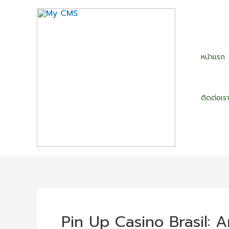
Skip
to
content
หน้าแรก
ติดต่อเร
Pin Up Casino Brasil: 