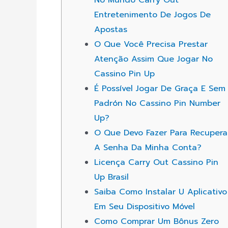
No Mundo Carry Out
Entretenimento De Jogos De
Apostas
O Que Você Precisa Prestar
Atenção Assim Que Jogar No
Cassino Pin Up
É Possível Jogar De Graça E Sem
Padrón No Cassino Pin Number
Up?
O Que Devo Fazer Para Recupera
A Senha Da Minha Conta?
Licença Carry Out Cassino Pin
Up Brasil
Saiba Como Instalar U Aplicativo
Em Seu Dispositivo Móvel
Como Comprar Um Bônus Zero