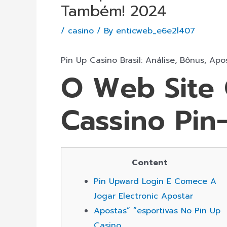
Também! 2024
/
casino
/ By
enticweb_e6e2l407
Pin Up Casino Brasil: Análise, Bônus, A
O Web Site 
Cassino Pin-
Content
Pin Upward Login E Comece A
Jogar Electronic Apostar
Apostas” “esportivas No Pin Up
Casino