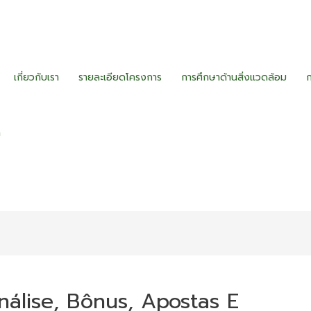
เกี่ยวกับเรา
รายละเอียดโครงการ
การศึกษาด้านสิ่งแวดล้อม
ก
า
Análise, Bônus, Apostas E