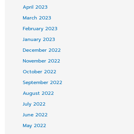
April 2023
March 2023
February 2023
January 2023
December 2022
November 2022
October 2022
September 2022
August 2022
July 2022
June 2022
May 2022