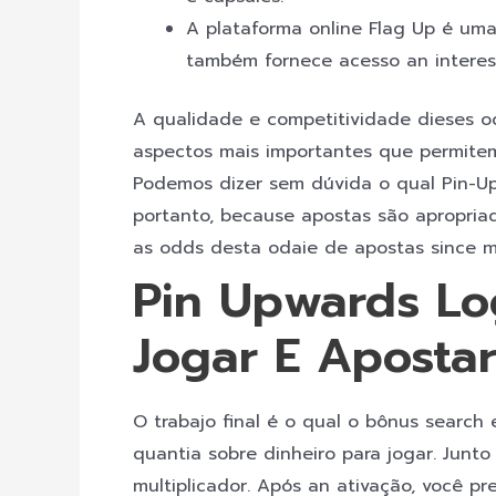
A plataforma online Flag Up é uma 
também fornece acesso an interes
A qualidade e competitividade dieses o
aspectos mais importantes que permitem 
Podemos dizer sem dúvida o qual Pin-U
portanto, because apostas são apropria
as odds desta odaie de apostas since m
Pin Upwards Lo
Jogar E Aposta
O trabajo final é o qual o bônus searc
quantia sobre dinheiro para jogar. Jun
multiplicador. Após an ativação, você pr