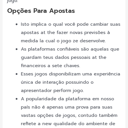
jogo.
Opções Para Apostas
Isto implica o qual você pode cambiar suas
apostas at the fazer novas previsões à
medida la cual o jogo ze desenvolve.
As plataformas confiáveis são aquelas que
guardam teus dados pessoais at the
financeiros a sete chaves.
Esses jogos disponibilizam uma experiência
única de interação possuindo o
apresentador perform jogo.
A popularidade da plataforma em nosso
país não é apenas uma prova para suas
vastas opções de jogos, contudo também
reflete a new qualidade do ambiente de