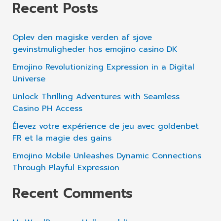
Recent Posts
r
c
Oplev den magiske verden af sjove
h
gevinstmuligheder hos emojino casino DK
f
Emojino Revolutionizing Expression in a Digital
o
Universe
r
Unlock Thrilling Adventures with Seamless
Casino PH Access
:
Élevez votre expérience de jeu avec goldenbet
FR et la magie des gains
Emojino Mobile Unleashes Dynamic Connections
Through Playful Expression
Recent Comments