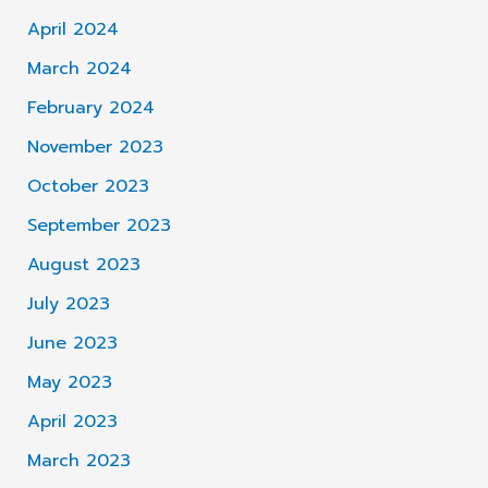
April 2024
March 2024
February 2024
November 2023
October 2023
September 2023
August 2023
July 2023
June 2023
May 2023
April 2023
March 2023