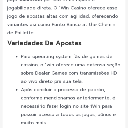
jogabilidade direta. O 1Win Casino oferece esse
jogo de apostas altas com agilidad, oferecendo
variantes asi como Punto Banco at the Chemin
de Paillette.
Variedades De Apostas
Para operating system fãs de games de
cassino, o 1win oferece uma extensa seção
sobre Dealer Games com transmissões HD
ao vivo direto pra sua tela.
Após concluir o processo de padrón,
conforme mencionamos anteriormente, é
necessário fazer login no site 1Win para
possuir acesso a todos os jogos, bônus e
muito mais.