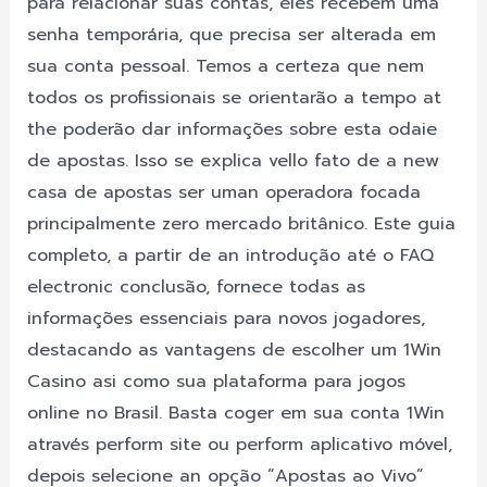
para relacionar suas contas, eles recebem uma
senha temporária, que precisa ser alterada em
sua conta pessoal. Temos a certeza que nem
todos os profissionais se orientarão a tempo at
the poderão dar informações sobre esta odaie
de apostas. Isso se explica vello fato de a new
casa de apostas ser uman operadora focada
principalmente zero mercado britânico. Este guia
completo, a partir de an introdução até o FAQ
electronic conclusão, fornece todas as
informações essenciais para novos jogadores,
destacando as vantagens de escolher um 1Win
Casino asi como sua plataforma para jogos
online no Brasil. Basta coger em sua conta 1Win
através perform site ou perform aplicativo móvel,
depois selecione an opção “Apostas ao Vivo”