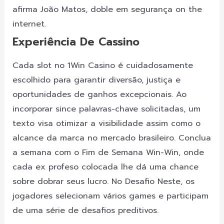
afirma João Matos, doble em segurança on the
internet.
Experiência De Cassino
Cada slot no 1Win Casino é cuidadosamente
escolhido para garantir diversão, justiça e
oportunidades de ganhos excepcionais. Ao
incorporar since palavras-chave solicitadas, um
texto visa otimizar a visibilidade assim como o
alcance da marca no mercado brasileiro. Conclua
a semana com o Fim de Semana Win-Win, onde
cada ex profeso colocada lhe dá uma chance
sobre dobrar seus lucro. No Desafio Neste, os
jogadores selecionam vários games e participam
de uma série de desafios preditivos.