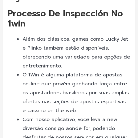
Processo De Inspección No
1win
Além dos clássicos, games como Lucky Jet
e Plinko também estão disponíveis,
oferecendo uma variedade para opções de
entretenimento.
O 1Win é alguma plataforma de apostas
on-line que provém ganhando força entre
os apostadores brasileiros por suas amplas
ofertas nas seções de apostas esportivas
e cassino on the web.
Com nosso aplicativo, você leva a new
diversão consigo aonde for, podendo
desfrutar de nossos serviços em qualquer