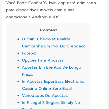
Você Pode Confiar”
O 1win app está otimizado
para dispositivos móveis com guias
operacionais Android e iOS.
Content
Luchini Chevrolet Realiza
Campanha Em Prol Do Grendacc
Futebol
Opções Para Apostas
Apostas Em Eventos De Longo
Prazo:
In Apostas Esportivas Electronic
Cassino Online Zero Brasil
Variedades De Apostas
In É Legal E Seguro Simply No