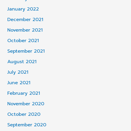
January 2022
December 2021
November 2021
October 2021
September 2021
August 2021
July 2021
June 2021
February 2021
November 2020
October 2020
September 2020